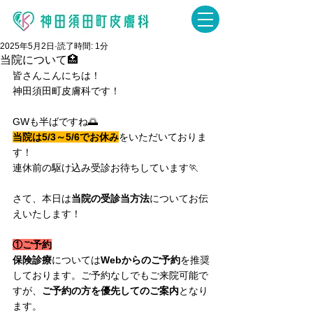
2025年5月2日
読了時間: 1分
当院について🏥
皆さんこんにちは！
神田須田町皮膚科です！
GWも半ばですね🌅
当院は5/3～5/6でお休み
をいただいておりま
す！
連休前の駆け込み受診お待ちしています🏃
さて、本日は
当院の受診当方法
についてお伝
えいたします！
①ご予約
保険診療
については
Webからのご予約
を推奨
しております。ご予約なしでもご来院可能で
すが、
ご予約の方を優先してのご案内
となり
ます。