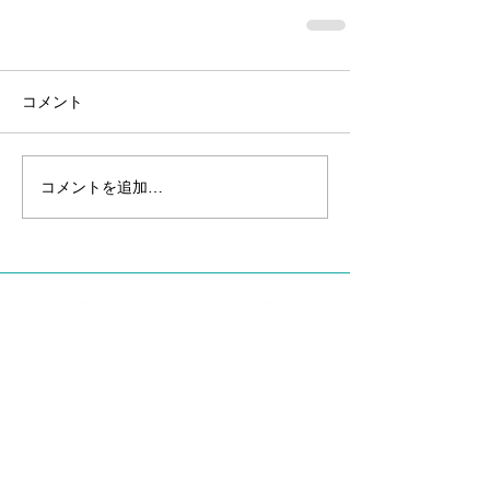
コメント
コメントを追加…
〒101-0041
東京都千代田区神田須田町1丁目14-6 神
田荒木ビル1階
皮膚科WEB予約
03-6269-9082